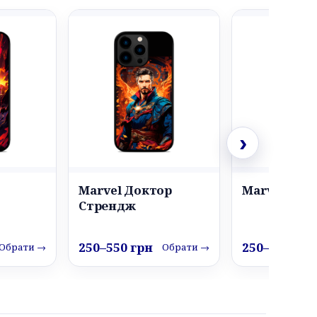
›
Marvel Доктор
Marvel Рук
Стрендж
250–550 грн
250–550 грн
Обрати →
Обрати →