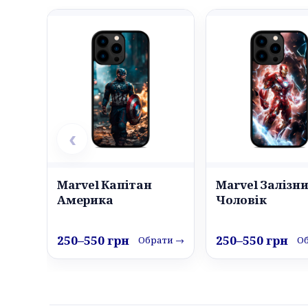
‹
Marvel Капітан
Marvel Залізн
Америка
Чоловік
250–550 грн
250–550 грн
Обрати →
О