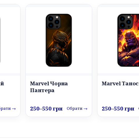
ий
Marvel Чорна
Marvel Танос
Пантера
250–550 грн
250–550 грн
брати →
Обрати →