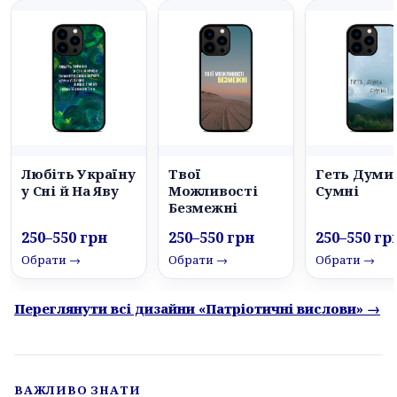
Любіть Україну
Твої
Геть Думи
у Сні й На Яву
Можливості
Сумні
Безмежні
250–550 грн
250–550 грн
250–550 гр
Обрати →
Обрати →
Обрати →
Переглянути всі дизайни «Патріотичні вислови» →
ВАЖЛИВО ЗНАТИ