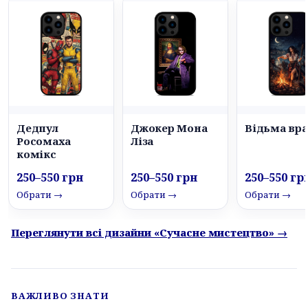
Дедпул
Джокер Мона
Відьма вр
Росомаха
Ліза
комікс
250–550 грн
250–550 грн
250–550 гр
Обрати →
Обрати →
Обрати →
Переглянути всі дизайни «Сучасне мистецтво» →
ВАЖЛИВО ЗНАТИ