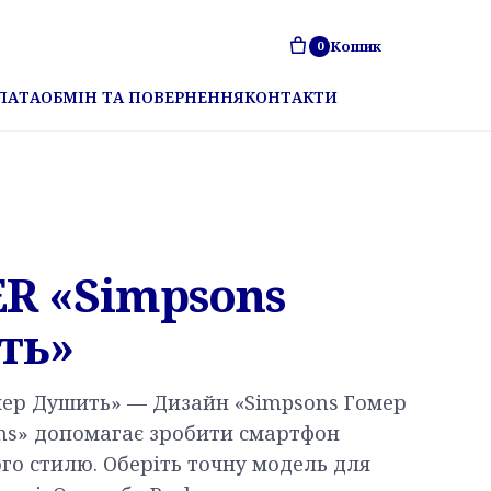
Кошик
0
ЛАТА
ОБМІН ТА ПОВЕРНЕННЯ
КОНТАКТИ
R «Simpsons
ть»
мер Душить» — Дизайн «Simpsons Гомер
ons» допомагає зробити смартфон
го стилю. Оберіть точну модель для