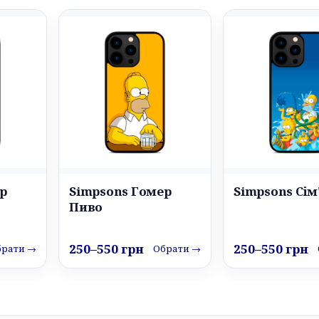
р
Simpsons Гомер
Simpsons Сім
Пиво
250–550 грн
250–550 грн
брати →
Обрати →