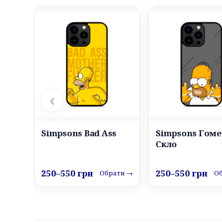
‹
Simpsons Bad Ass
Simpsons Гоме
Скло
250–550 грн
250–550 грн
Обрати →
О