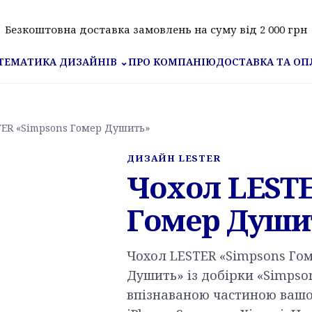
Безкоштовна доставка замовлень на суму від 2 000 грн
ПРО КОМПАНІЮ
ДОСТАВКА ТА ОП
ТЕМАТИКА ДИЗАЙНІВ
⌄
TER «Simpsons Гомер Душить»
ДИЗАЙН LESTER
Чохол LESTE
Гомер Души
Чохол LESTER «Simpsons Го
Душить» із добірки «Simps
впізнаваною частиною вашо