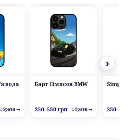
›
'я вода
Барт Сімпсон BMW
Simpsons
250–550 грн
250–550 грн
Обрати →
Обрати →