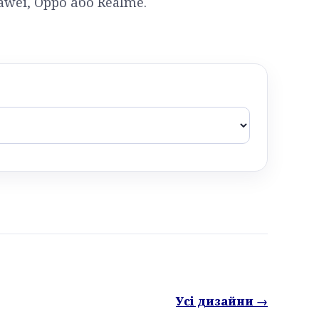
awei, Oppo або Realme.
Усі дизайни →