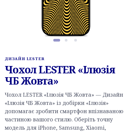
Фото товару, слайд 1 з 3
ДИЗАЙН LESTER
Чохол LESTER «Ілюзія
ЧБ Жовта»
Чохол LESTER «Ілюзія ЧБ Жовта» — Дизайн
«Ілюзія ЧБ Жовта» із добірки «Ілюзія»
допомагає зробити смартфон впізнаваною
частиною вашого стилю. Оберіть точну
модель для iPhone, Samsung, Xiaomi,