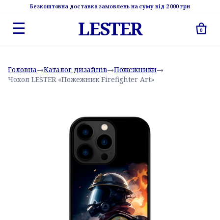
Безкоштовна доставка замовлень на суму від 2 000 грн
LESTER
☰
0
Головна
→
Каталог дизайнів
→
Пожежники
→
Чохол LESTER «Пожежник Firefighter Art»