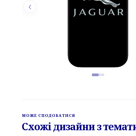
‹
Фото товару, слайд 1 з 3
МОЖЕ СПОДОБАТИСЯ
Схожі дизайни з темат