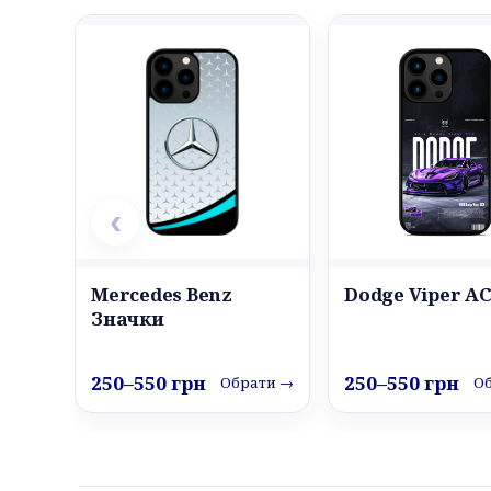
‹
Mercedes Benz
Dodge Viper A
Значки
250–550 грн
250–550 грн
Обрати →
О