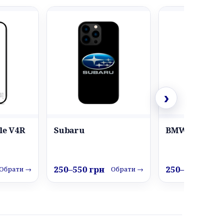
›
le V4R
Subaru
BMW M4
250–550 грн
250–550 грн
Обрати →
Обрати →