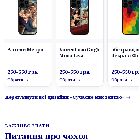
Ангели Метро
Vincent van Gogh
абстракція
Mona Lisa
Яскраві Фі
250–550 грн
250–550 грн
250–550 гр
Обрати →
Обрати →
Обрати →
Переглянути всі дизайни «Сучасне мистецтво» →
ВАЖЛИВО ЗНАТИ
Питання про чохол