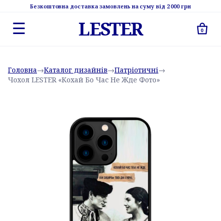
Безкоштовна доставка замовлень на суму від 2 000 грн
LESTER
☰
0
Головна
→
Каталог дизайнів
→
Патріотичні
→
Чохол LESTER «Кохай Бо Час Не Жде Фото»