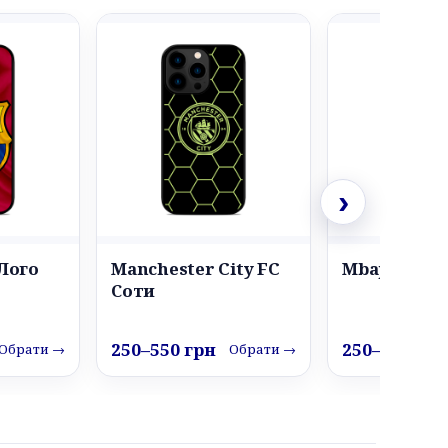
›
 Лого
Manchester City FC
Mbappe 7
Соти
250–550 грн
250–550 грн
Обрати →
Обрати →