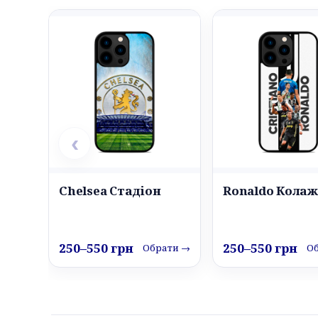
‹
Chelsea Стадіон
Ronaldo Колаж
250–550 грн
250–550 грн
Обрати →
О