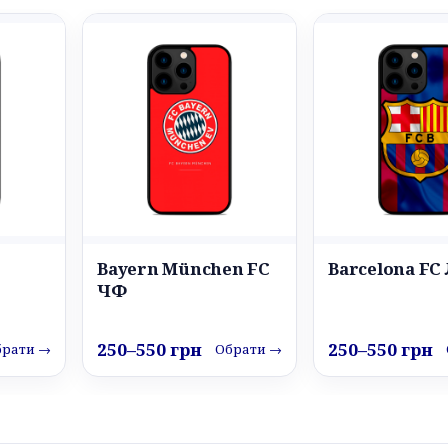
Bayern München FC
Barcelona FC
ЧФ
250–550 грн
250–550 грн
брати →
Обрати →