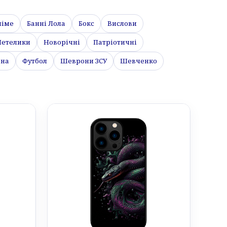
німе
Банні Лола
Бокс
Вислови
етелики
Новорічні
Патріотичні
їна
Футбол
Шеврони ЗСУ
Шевченко