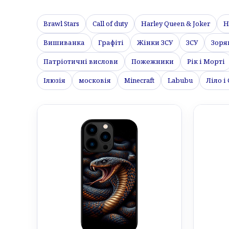
Brawl Stars
Call of duty
Harley Queen & Joker
H
Вишиванка
Графіті
Жінки ЗСУ
ЗСУ
Зоря
Патріотичні вислови
Пожежники
Рік і Морті
Ілюзія
московія
Minecraft
Labubu
Ліло і