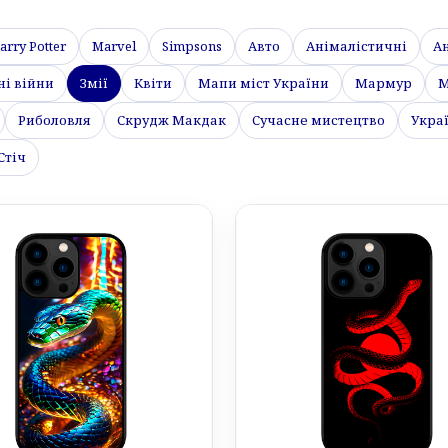
arry Potter
Marvel
Simpsons
Авто
Анімалістичні
А
ні війни
Змії
Квіти
Мапи міст України
Мармур
М
Риболовля
Скрудж Макдак
Сучасне мистецтво
Укра
 Стіч