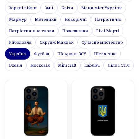
Зоряні війни
Змії
Квіти
Мапи міст України
Мармур
Метелики
Новорічні
Патріотичні
Патріотичні вислови
Пожежники
Рік і Морті
Риболовля
Скрудж Макдак
Сучасне мистецтво
Україна
Футбол
Шеврони ЗСУ
Шевченко
Ілюзія
московія
Minecraft
Labubu
Ліло і Стіч