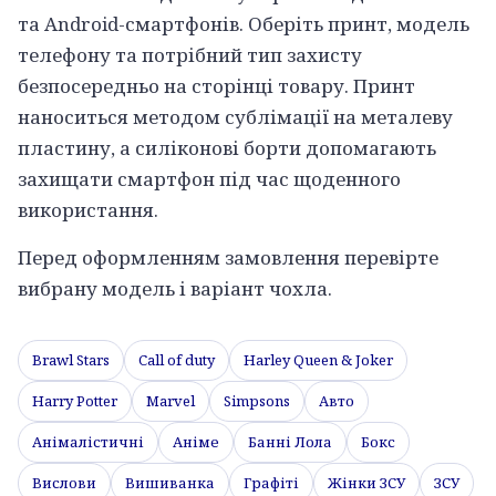
та Android-смартфонів. Оберіть принт, модель
телефону та потрібний тип захисту
безпосередньо на сторінці товару. Принт
наноситься методом сублімації на металеву
пластину, а силіконові борти допомагають
захищати смартфон під час щоденного
використання.
Перед оформленням замовлення перевірте
вибрану модель і варіант чохла.
Brawl Stars
Call of duty
Harley Queen & Joker
Harry Potter
Marvel
Simpsons
Авто
Анімалістичні
Аніме
Банні Лола
Бокс
Вислови
Вишиванка
Графіті
Жінки ЗСУ
ЗСУ