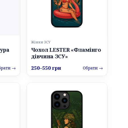
Жінки ЗСУ
ура
Чохол LESTER «Фламінго
дівчина ЗСУ»
250–550 грн
брати →
Обрати →