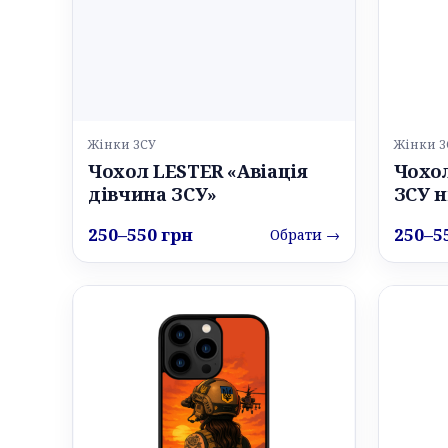
Жінки ЗСУ
Жінки З
Чохол LESTER «Авіація
Чохо
дівчина ЗСУ»
ЗСУ н
250–550 грн
250–5
Обрати →