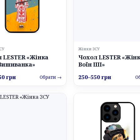
СУ
Жінки ЗСУ
л LESTER «Жінка
Чохол LESTER «Жін
 Вишиванка»
Воїн ШІ»
50 грн
250–550 грн
Обрати →
О