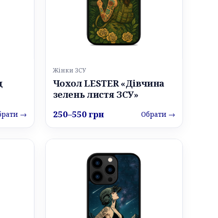
Жінки ЗСУ
д
Чохол LESTER «Дівчина
зелень листя ЗСУ»
250–550 грн
брати →
Обрати →