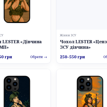
СУ
Жінки ЗСУ
л LESTER «Дівчина
Чохол LESTER «Ценз
БМП»
ЗСУ дівчина»
50 грн
250–550 грн
Обрати →
О