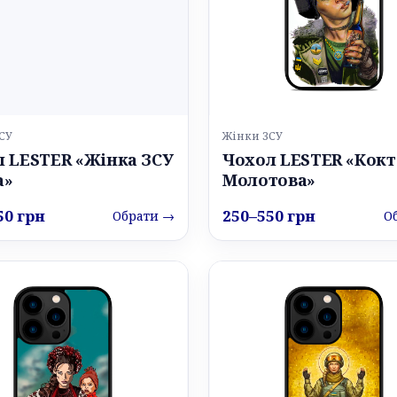
СУ
Жінки ЗСУ
 LESTER «Жінка ЗСУ
Чохол LESTER «Кок
а»
Молотова»
50 грн
250–550 грн
Обрати →
О