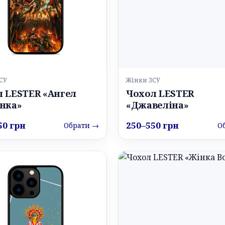
СУ
Жінки ЗСУ
 LESTER «Ангел
Чохол LESTER
нка»
«Джавеліна»
50 грн
250–550 грн
Обрати →
О