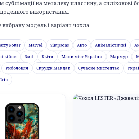
м сублімації на металеву пластину, а силіконові б
щоденного використання.
вибрану модель і варіант чохла.
arry Potter
Marvel
Simpsons
Авто
Анімалістичні
А
ні війни
Змії
Квіти
Мапи міст України
Мармур
М
Риболовля
Скрудж Макдак
Сучасне мистецтво
Укра
 Стіч