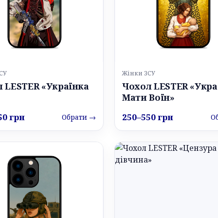
СУ
Жінки ЗСУ
 LESTER «Українка
Чохол LESTER «Укра
Мати Воїн»
50 грн
250–550 грн
Обрати →
О