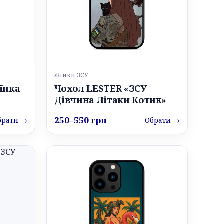
Жінки ЗСУ
їнка
Чохол LESTER «ЗСУ
Дівчина Літаки Котик»
250–550 грн
брати →
Обрати →