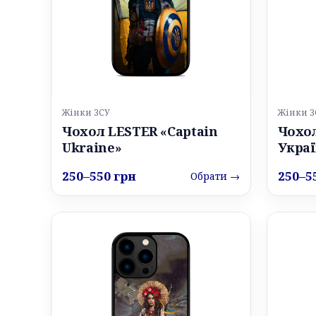
Жінки ЗСУ
Жінки З
Чохол LESTER «Captain
Чохол
Ukraine»
Украї
250–550 грн
250–5
Обрати →