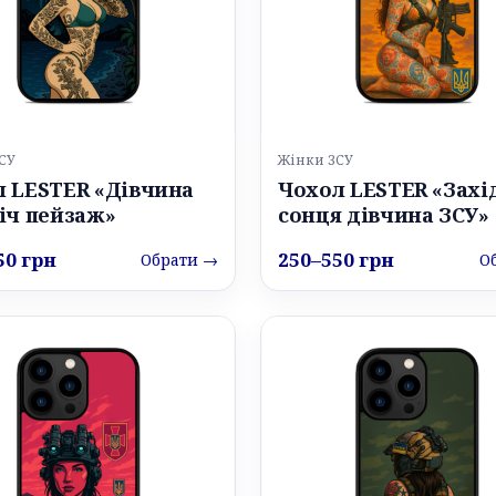
СУ
Жінки ЗСУ
л LESTER «Дівчина
Чохол LESTER «Захі
іч пейзаж»
сонця дівчина ЗСУ»
50 грн
250–550 грн
Обрати →
О