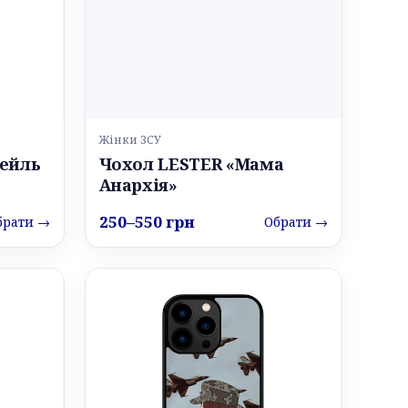
Жінки ЗСУ
тейль
Чохол LESTER «Мама
Анархія»
250–550 грн
брати →
Обрати →