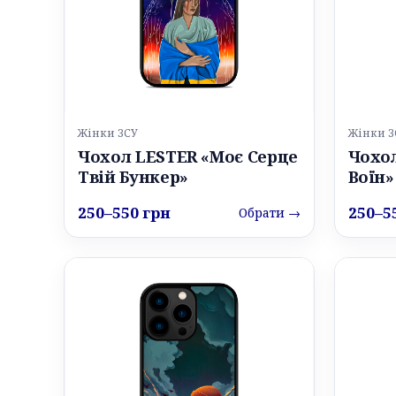
Жінки ЗСУ
Жінки З
Чохол LESTER «Моє Серце
Чохол
Твій Бункер»
Воїн»
250–550 грн
250–5
Обрати →