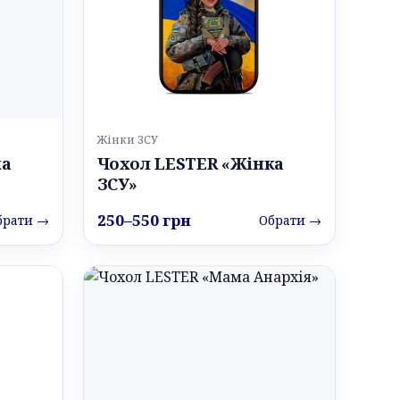
Жінки ЗСУ
ка
Чохол LESTER «Жінка
ЗСУ»
250–550 грн
брати →
Обрати →