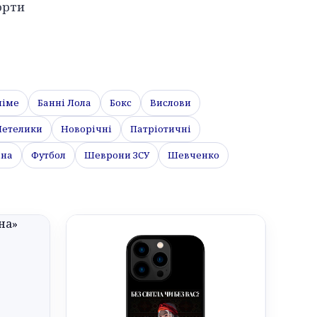
орти
німе
Банні Лола
Бокс
Вислови
етелики
Новорічні
Патріотичні
їна
Футбол
Шеврони ЗСУ
Шевченко