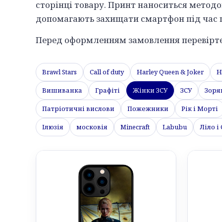
сторінці товару. Принт наноситься методо
допомагають захищати смартфон під час 
Перед оформленням замовлення перевірте 
Brawl Stars
Call of duty
Harley Queen & Joker
H
Вишиванка
Графіті
Жінки ЗСУ
ЗСУ
Зоря
Патріотичні вислови
Пожежники
Рік і Морті
Ілюзія
московія
Minecraft
Labubu
Ліло і