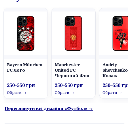
Bayern München
Manchester
Andriy
FC Лого
United FC
Shevchenko
Червоний Фон
Колаж
250–550 грн
250–550 грн
250–550 гр
Обрати →
Обрати →
Обрати →
Переглянути всі дизайни «Футбол» →