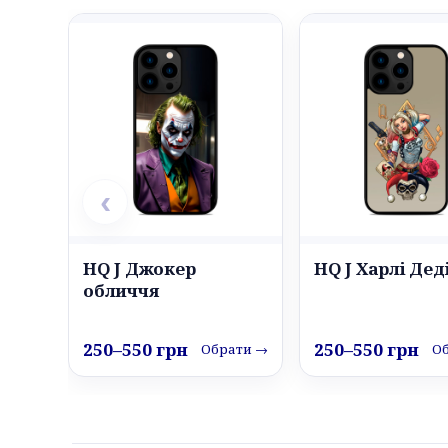
‹
HQ J Джокер
HQ J Харлі Дед
обличчя
250–550 грн
250–550 грн
Обрати →
О