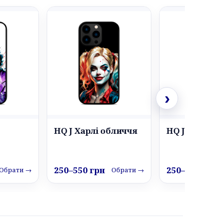
›
HQ J Харлі обличчя
HQ J Посмі
250–550 грн
250–550 грн
Обрати →
Обрати →