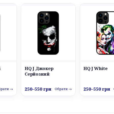
і
HQ J Джокер
HQ J White
Серйозний
250–550 грн
250–550 грн
брати →
Обрати →