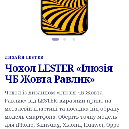
Фото товару, слайд 1 з 3
ДИЗАЙН LESTER
Чохол LESTER «Ілюзія
ЧБ Жовта Равлик»
Чохол із дизайном «Ілюзія ЧБ Жовта
Равлик» від LESTER: виразний принт на
металевій пластині та посадка під обрану
модель смартфона. Оберіть точну модель
для iPhone, Samsung, Xiaomi, Huawei, Oppo