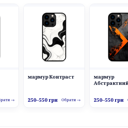
мармур Контраст
мармур
Абстрактни
250–550 грн
250–550 грн
брати →
Обрати →