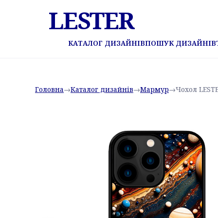
LESTER
КАТАЛОГ ДИЗАЙНІВ
ПОШУК ДИЗАЙНІВ
Головна
→
Каталог дизайнів
→
Мармур
→
Чохол LEST