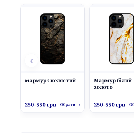
‹
мармур Скелястий
Мармур білий
золото
250–550 грн
250–550 грн
Обрати →
О