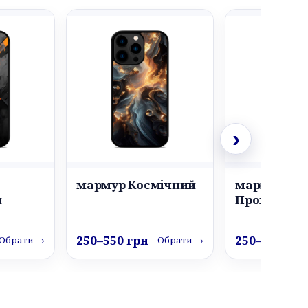
›
мармур Космічний
мармур Зо
й
Прохолода
250–550 грн
250–550 грн
Обрати →
Обрати →