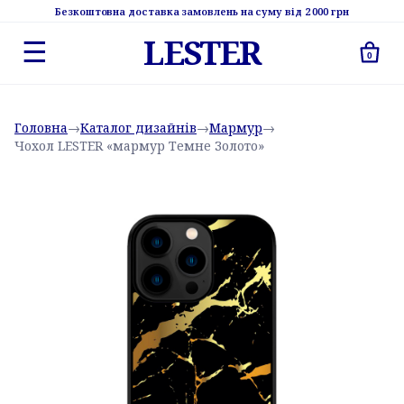
Безкоштовна доставка замовлень на суму від 2 000 грн
LESTER
☰
0
Головна
→
Каталог дизайнів
→
Мармур
→
Чохол LESTER «мармур Темне Золото»