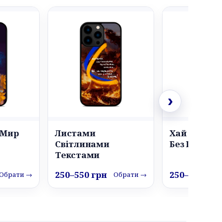
›
 Мир
Листами
Хай Без сві
Світлинами
Без Газу
Текстами
250–550 грн
250–550 грн
Обрати →
Обрати →