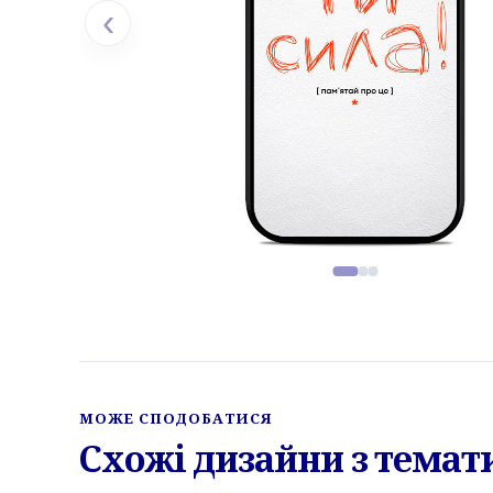
‹
Фото товару, слайд 1 з 3
МОЖЕ СПОДОБАТИСЯ
Схожі дизайни з темат