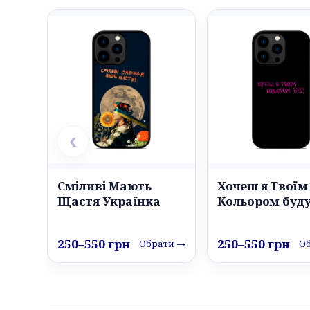
‹
Сміливі Мають
Хочеш я Твоїм
Щастя Українка
Кольором буд
250–550 грн
250–550 грн
Обрати →
О