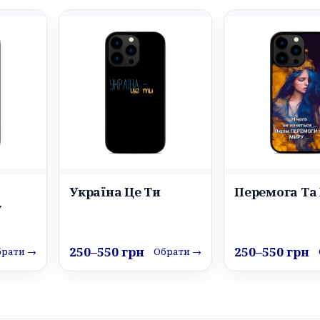
Україна Це Ти
Перемога Та
у
250–550 грн
250–550 грн
брати →
Обрати →