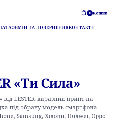
Кошик
0
ЛАТА
ОБМІН ТА ПОВЕРНЕННЯ
КОНТАКТИ
R «Ти Сила»
» від LESTER: виразний принт на
дка під обрану модель смартфона.
hone, Samsung, Xiaomi, Huawei, Oppo