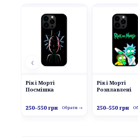
‹
Рік і Морті
Рік і Морті
Посмішка
Розплавлені
250–550 грн
250–550 грн
Обрати →
О