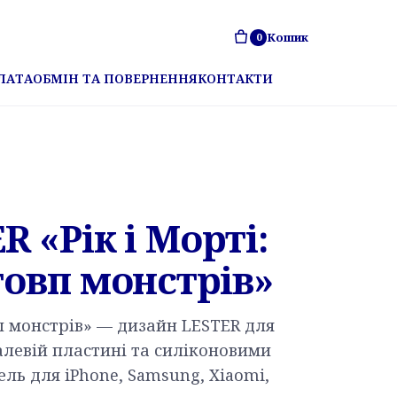
Кошик
0
ЛАТА
ОБМІН ТА ПОВЕРНЕННЯ
КОНТАКТИ
 «Рік і Морті:
товп монстрів»
вп монстрів» — дизайн LESTER для
левій пластині та силіконовими
ль для iPhone, Samsung, Xiaomi,