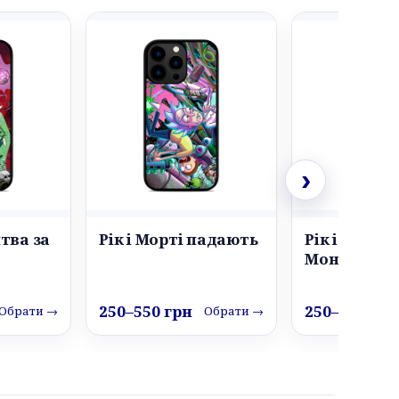
›
итва за
Рік і Морті падають
Рік і Морті 
Монстра
250–550 грн
250–550 грн
Обрати →
Обрати →