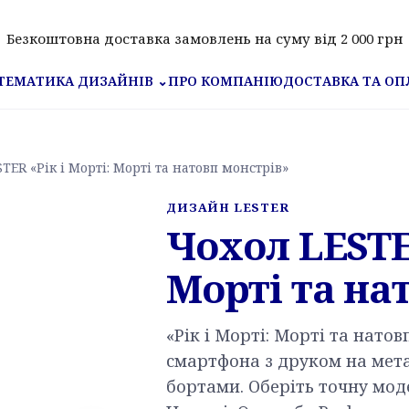
Безкоштовна доставка замовлень на суму від 2 000 грн
ПРО КОМПАНІЮ
ДОСТАВКА ТА ОП
ТЕМАТИКА ДИЗАЙНІВ
⌄
TER «Рік і Морті: Морті та натовп монстрів»
ДИЗАЙН LESTER
Чохол LESTER
Морті та на
«Рік і Морті: Морті та нато
смартфона з друком на мета
бортами. Оберіть точну моде