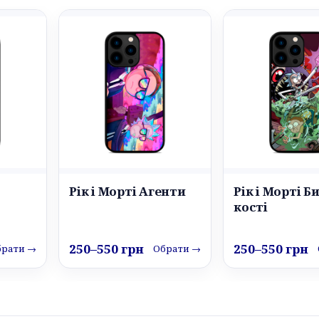
Рік і Морті Агенти
Рік і Морті Б
кості
250–550 грн
250–550 грн
брати →
Обрати →