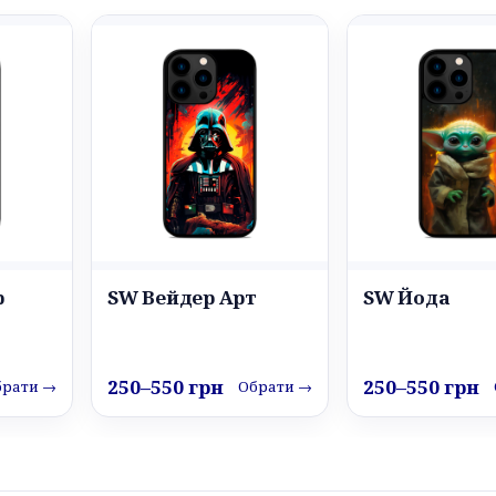
р
SW Вейдер Арт
SW Йода
250–550 грн
250–550 грн
брати →
Обрати →