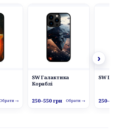
›
SW Галактика
SW Шлем Л
Кораблі
250–550 грн
250–550 грн
Обрати →
Обрати →