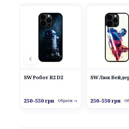
‹
SW Робот R2 D2
SW Люк Вейде
250–550 грн
250–550 грн
Обрати →
О