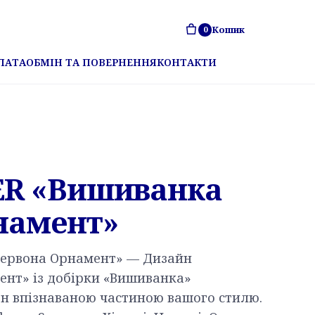
Кошик
0
ЛАТА
ОБМІН ТА ПОВЕРНЕННЯ
КОНТАКТИ
ER «Вишиванка
намент»
Червона Орнамент» — Дизайн
нт» із добірки «Вишиванка»
н впізнаваною частиною вашого стилю.