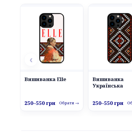
‹
Вишиванка Elle
Вишиванка
Українська
250–550 грн
250–550 грн
Обрати →
О