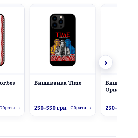
›
orbes
Вишиванка Time
Вишиванка
Орнамент
250–550 грн
250–550 грн
Обрати →
Обрати →