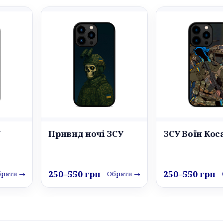
У
Привид ночі ЗСУ
ЗСУ Воїн Кос
250–550 грн
250–550 грн
брати →
Обрати →