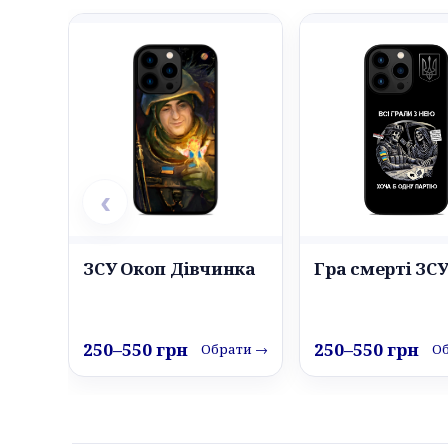
‹
ЗСУ Окоп Дівчинка
Гра смерті ЗС
250–550 грн
250–550 грн
Обрати →
О