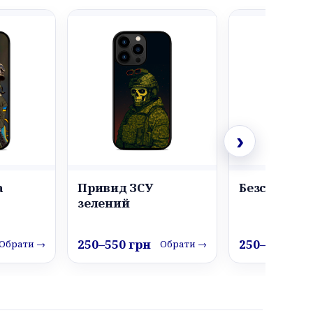
›
а
Привид ЗСУ
Безсмертни
зелений
250–550 грн
250–550 грн
Обрати →
Обрати →